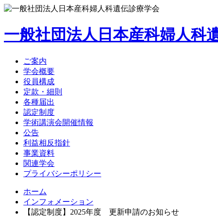
一般社団法人
日本産科婦人科
ご案内
学会概要
役員構成
定款・細則
各種届出
認定制度
学術講演会開催情報
公告
利益相反指針
事業資料
関連学会
プライバシーポリシー
ホーム
インフォメーション
【認定制度】2025年度 更新申請のお知らせ