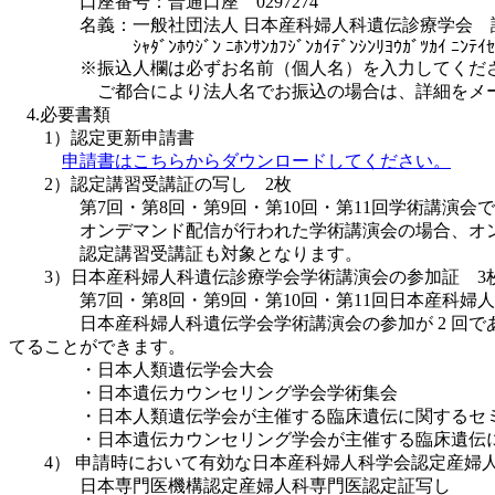
口座番号：普通口座 0297274
名義：一般社団法人 日本産科婦人科遺伝診療学会 
ｼｬﾀﾞﾝﾎｳｼﾞﾝ ﾆﾎﾝｻﾝｶﾌｼﾞﾝｶｲﾃﾞﾝｼﾝﾘﾖｳｶﾞﾂｶｲ ﾆﾝﾃｲｾ
※振込人欄は必ずお名前（個人名）を入力してくだ
ご都合により法人名でお振込の場合は、詳細をメー
4.必要書類
1）認定更新申請書
申請書はこちらからダウンロードしてください。
2）認定講習受講証の写し 2枚
第7回・第8回・第9回・第10回・第11回学術講演会で
オンデマンド配信が行われた学術講演会の場合、オン
認定講習受講証も対象となります。
3）日本産科婦人科遺伝診療学会学術講演会の参加証 3
第7回・第8回・第9回・第10回・第11回日本産科婦人
日本産科婦人科遺伝学会学術講演会の参加が 2 回であった
てることができます。
・日本人類遺伝学会大会
・日本遺伝カウンセリング学会学術集会
・日本人類遺伝学会が主催する臨床遺伝に関するセ
・日本遺伝カウンセリング学会が主催する臨床遺伝に
4） 申請時において有効な日本産科婦人科学会認定産婦
日本専門医機構認定産婦人科専門医認定証写し