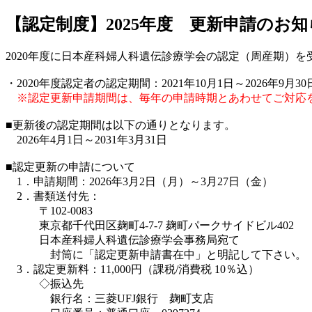
【認定制度】2025年度 更新申請のお知
2020年度に日本産科婦人科遺伝診療学会の認定（周産期）
・2020年度認定者の認定期間：2021年10月1日～2026年9月30
※認定更新申請期間は、毎年の申請時期とあわせてご対応
■更新後の認定期間は以下の通りとなります。
2026年4月1日～2031年3月31日
■認定更新の申請について
1．申請期間：2026年3月2日（月）～3月27日（金）
2．書類送付先：
〒102-0083
東京都千代田区麹町4-7-7 麹町パークサイドビル402
日本産科婦人科遺伝診療学会事務局宛て
封筒に「認定更新申請書在中」と明記して下さい。
3．認定更新料：11,000円（課税/消費税 10％込）
◇振込先
銀行名：三菱UFJ銀行 麹町支店