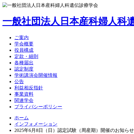
一般社団法人
日本産科婦人科
ご案内
学会概要
役員構成
定款・細則
各種届出
認定制度
学術講演会開催情報
公告
利益相反指針
事業資料
関連学会
プライバシーポリシー
ホーム
インフォメーション
2025年6月8日（日）認定試験（周産期）開催のお知らせ