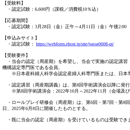
【受験料】
・認定試験：6,600円（課税／消費税10％込）
【応募期間】
・認定試験：3月28日（金）正午～4月11日（金）午後2:00
【申込みサイト】
・認定試験：
https://webform.ehost.jp/site/jsgog0608-qt/
【受験要件】
・当会の認定（周産期）を希望し、当会で実施の認定講習（
機構認定専門医である会員。
※日本産科婦人科学会認定産婦人科専門医または、日本専
・認定講習（周産期講義）は、第8回学術講演会以降に発行
※第8回学術講演会：2022年10月～2022年11月（会場及
・ロールプレイ研修会（周産期）は、第6回・第7回・第8回・第9
日、2025年6月8日に開催したものとする。
・既に当会の認定（周産期）を受けているものは受験でき