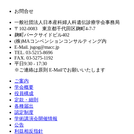
お問合せ
一般社団法人日本産科婦人科遺伝診療学会事務局
〒102-0083 東京都千代田区麹町4-7-7
麹町パークサイドビル402
(株)MAコンベンションコンサルティング内
E-Mail. jsgog@macc.jp
TEL. 03-5215-8696
FAX. 03-5275-1192
平日9:30 - 17:30
※ご連絡は原則 E-Mailでお願いいたします
ご案内
学会概要
役員構成
定款・細則
各種届出
認定制度
学術講演会開催情報
公告
利益相反指針